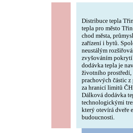
Distribuce tepla Tř
tepla pro město Tři
chod města, průmysl
zařízení i bytů. Spo
neustálým rozšiřová
zvyšováním pokrytí 
dodávka tepla je na
životního prostředí,
prachových částic 
za hranicí limitů 
Dálková dodávka tep
technologickými tren
který otevírá dveře 
budoucnosti.